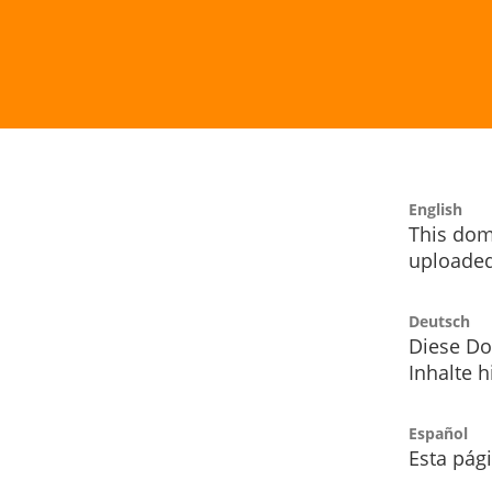
English
This dom
uploaded
Deutsch
Diese Do
Inhalte h
Español
Esta pág