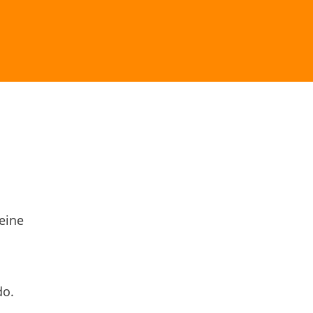
eine
do.